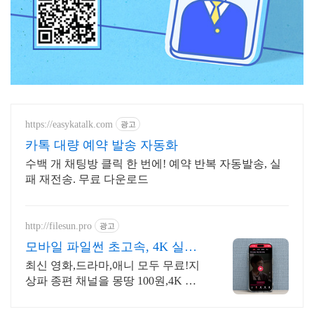
https://easykatalk.com
광고
카톡 대량 예약 발송 자동화
수백 개 채팅방 클릭 한 번에! 예약 반복 자동발송, 실
패 재전송. 무료 다운로드
http://filesun.pro
광고
모바일 파일썬 초고속, 4K 실시
간 보기!
최신 영화,드라마,애니 모두 무료!지
상파 종편 채널을 몽땅 100원,4K 스
트리밍