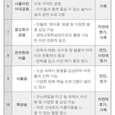
서울어린
으로 꾸며진 공원
6
가족
이대공원
- 아이들과 함께 즐길 수 있는 놀이시
설과 공연 프로그램
- 민들레, 제비꽃, 벚꽃 등 다양한 봄
자연애
광교호수
꽃 감상 가능
7
호가,
공원
- 생태교육학습장으로도 활용 가능
가족
한 자연 친화적 공간
- 한옥과 매화, 산수유 등 봄꽃이 어우
연인,
전주한옥
8
러진 전통적인 풍경
사진애
마을
- 한복을 입고 사진 찍기 좋은 명소
호가
- 도심 속에서 벚꽃을 감상하며 여유
롭게 산책 가능
연인,
9
서울숲
- 다양한 문화·예술 프로그램이 열리
친구
는 장소
- 모노레일을 타고 숲 속에서 수선
자연애
화 등 다양한 꽃 감상 가능
10
화담숲
호가,
- 자연 그대로의 아름다움을 느
가족
낄 수 있는 힐링 명소