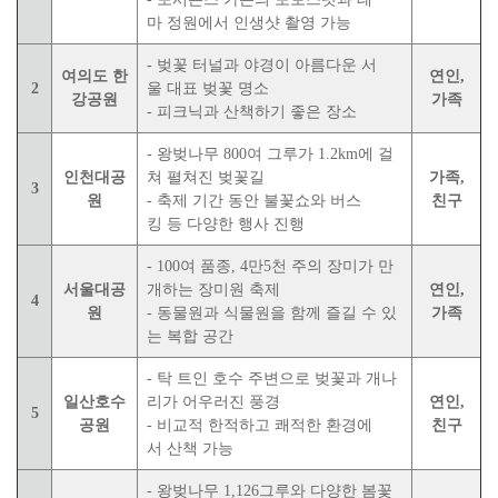
마 정원에서 인생샷 촬영 가능
- 벚꽃 터널과 야경이 아름다운 서
여의도 한
연인,
2
울 대표 벚꽃 명소
강공원
가족
- 피크닉과 산책하기 좋은 장소
- 왕벚나무 800여 그루가 1.2km에 걸
인천대공
쳐 펼쳐진 벚꽃길
가족,
3
원
- 축제 기간 동안 불꽃쇼와 버스
친구
킹 등 다양한 행사 진행
- 100여 품종, 4만5천 주의 장미가 만
서울대공
개하는 장미원 축제
연인,
4
원
- 동물원과 식물원을 함께 즐길 수 있
가족
는 복합 공간
- 탁 트인 호수 주변으로 벚꽃과 개나
일산호수
리가 어우러진 풍경
연인,
5
공원
- 비교적 한적하고 쾌적한 환경에
친구
서 산책 가능
- 왕벚나무 1,126그루와 다양한 봄꽃