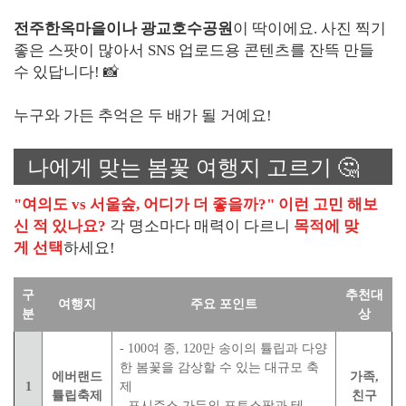
전주한옥마을이나 광교호수공원
이 딱이에요. 사진 찍기
좋은 스팟이 많아서 SNS 업로드용 콘텐츠를 잔뜩 만들
수 있답니다! 📸
누구와 가든 추억은 두 배가 될 거예요!
나에게 맞는 봄꽃 여행지 고르기 🤔
"여의도 vs 서울숲, 어디가 더 좋을까?" 이런 고민 해보
신 적 있나요?
각 명소마다 매력이 다르니
목적에 맞
게 선택
하세요!
구
추천대
여행지
주요 포인트
분
상
- 100여 종, 120만 송이의 튤립과 다양
한 봄꽃을 감상할 수 있는 대규모 축
에버랜드
가족,
1
제
튤립축제
친구
- 포시즌스 가든의 포토스팟과 테