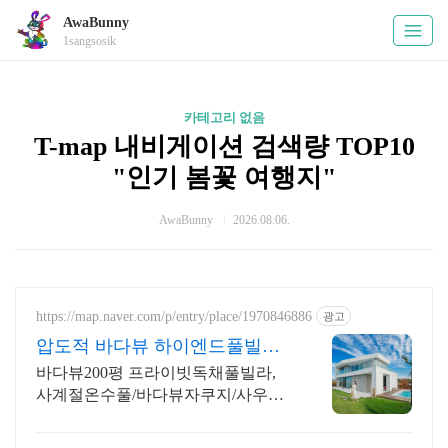
AwaBunny
1sangsosik
카테고리 없음
T-map 내비게이션 검색량 TOP10
"인기 봄꽃 여행지"
AwaBunny
2026.08.06.
https://map.naver.com/p/entry/place/1970846886
광고
압도적 바다뷰 하이엔드풀빌라
7-8월 한정 수영장 포함
바다뷰200평 프라이빗독채풀빌라,
사계절온수풀/바다뷰자쿠지/사우
나/200인치시네마 바다뷰 자쿠지 상
시 무료, 7-8월 한정 수영장포함, 핀