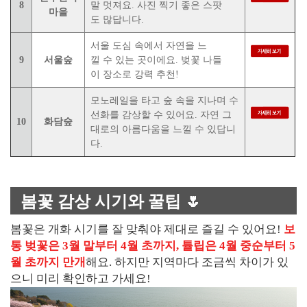
8
말 멋져요. 사진 찍기 좋은 스팟
마을
도 많답니다.
서울 도심 속에서 자연을 느
9
서울숲
낄 수 있는 곳이에요. 벚꽃 나들
이 장소로 강력 추천!
모노레일을 타고 숲 속을 지나며 수
선화를 감상할 수 있어요. 자연 그
10
화담숲
대로의 아름다움을 느낄 수 있답니
다.
봄꽃 감상 시기와 꿀팁 🌷
봄꽃은 개화 시기를 잘 맞춰야 제대로 즐길 수 있어요!
보
통 벚꽃은 3월 말부터 4월 초까지, 튤립은 4월 중순부터 5
월 초까지 만개
해요. 하지만 지역마다 조금씩 차이가 있
으니 미리 확인하고 가세요!