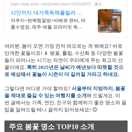
란드식 사우나,200평정원
https://map.naver.com/p/entry/place/1161142057
광고
12인까지 대가족독채풀빌라 완
전독채 프라이빗 가족저택
자쿠지+편백찜질방+바베큐 완비, 여
름수영장, 제주 애월 프라이빗 독채
저택 12인 대가족도 각자의 공간이
충분한 제주 애월 프라이빗 독채 가
여러분, 봄이 오면 가장 먼저 떠오르는 게 뭐예요? 바로
족저택
만개한 꽃들이죠! 🌷 벚꽃, 튤립, 수선화 등 다양한 봄꽃
들이 피어나는 시기는 자연이 우리에게 주는 최고의 선
물이에요.
특히 2025년은 날씨가 예년보다 따뜻할 것으
로 예상돼서 꽃놀이 시즌이 더 길어질 거라고 하네요.
그렇다면 어디로 가야 할까요?
서울부터 지방까지, 봄꽃
을 제대로 즐길 수 있는 여행지를 소개
해 드릴게요. 이
번 글에서는 가족, 연인, 친구와 함께하기 좋은 명소와 꿀
팁을 알려드릴 테니 끝까지 읽어보세요! 😊
주요 봄꽃 명소 TOP10 소개