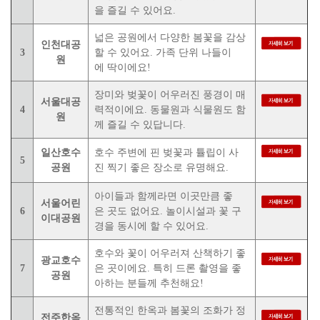
을 즐길 수 있어요.
넓은 공원에서 다양한 봄꽃을 감상
인천대공
3
할 수 있어요. 가족 단위 나들이
원
에 딱이에요!
장미와 벚꽃이 어우러진 풍경이 매
서울대공
4
력적이에요. 동물원과 식물원도 함
원
께 즐길 수 있답니다.
일산호수
호수 주변에 핀 벚꽃과 튤립이 사
5
공원
진 찍기 좋은 장소로 유명해요.
아이들과 함께라면 이곳만큼 좋
서울어린
6
은 곳도 없어요. 놀이시설과 꽃 구
이대공원
경을 동시에 할 수 있어요.
호수와 꽃이 어우러져 산책하기 좋
광교호수
7
은 곳이에요. 특히 드론 촬영을 좋
공원
아하는 분들께 추천해요!
전통적인 한옥과 봄꽃의 조화가 정
전주한옥